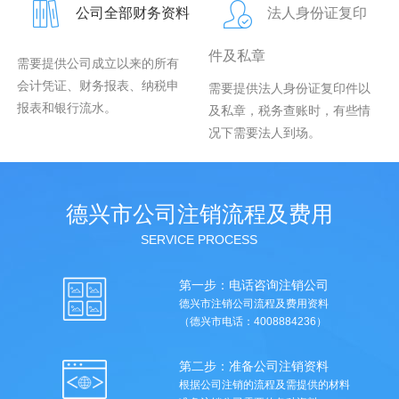
公司全部财务资料
法人身份证复印
件及私章
需要提供公司成立以来的所有
会计凭证、财务报表、纳税申
需要提供法人身份证复印件以
报表和银行流水。
及私章，税务查账时，有些情
况下需要法人到场。
德兴市公司注销流程及费用
SERVICE PROCESS
第一步：电话咨询注销公司
德兴市注销公司流程及费用资料
（德兴市电话：4008884236）
第二步：准备公司注销资料
根据公司注销的流程及需提供的材料