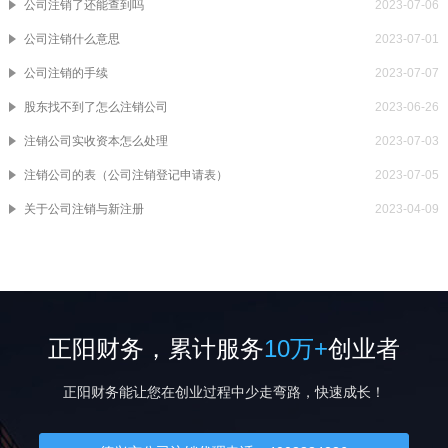
公司注销了还能查到吗
2023-07-06
公司注销什么意思
2023-07-01
公司注销的手续
2023-07-07
股东找不到了怎么注销公司
2023-06-26
注销公司实收资本怎么处理
2023-07-03
注销公司的表（公司注销登记申请表）
2023-07-05
关于公司注销与新注册
2023-04-09
正阳财务，累计服务
10万+
创业者
正阳财务能让您在创业过程中少走弯路，快速成长！