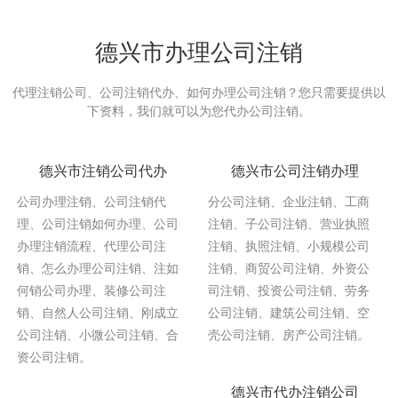
德兴市办理公司注销
代理注销公司、公司注销代办、如何办理公司注销？您只需要提供以
下资料，我们就可以为您代办公司注销。
德兴市注销公司代办
德兴市公司注销办理
公司办理注销、公司注销代
分公司注销、企业注销、工商
理、公司注销如何办理、公司
注销、子公司注销、营业执照
办理注销流程、代理公司注
注销、执照注销、小规模公司
销、怎么办理公司注销、注如
注销、商贸公司注销、外资公
何销公司办理、装修公司注
司注销、投资公司注销、劳务
销、自然人公司注销、刚成立
公司注销、建筑公司注销、空
公司注销、小微公司注销、合
壳公司注销、房产公司注销。
资公司注销。
德兴市代办注销公司