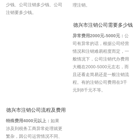
少钱、公司注销多少钱、公司
理注销。
注销要多少钱。
德兴市注销公司需要多少钱
异常费用2000元-5000元：
公
司有异常的话，根据公司经营
情况和注销难易程度而定，一
般情况下，公司注销代办费用
大概在2000-5000元左右，而
且还看走简易还是一般注销流
程。有的注销公司费用在3千
元到8千元不等。
德兴市注销公司流程及费用
特殊费用4000元以上：
如果
涉及到税务工商异常处理就更
繁杂，因公司运营情况不同、