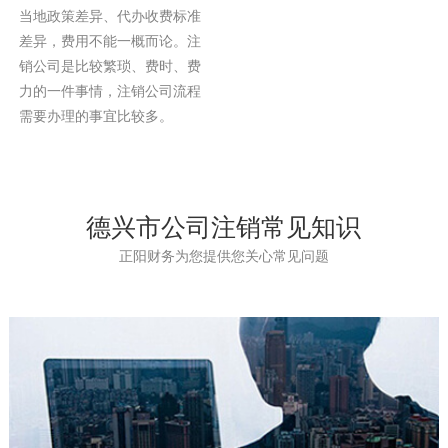
当地政策差异、代办收费标准
差异，费用不能一概而论。注
销公司是比较繁琐、费时、费
力的一件事情，注销公司流程
需要办理的事宜比较多。
德兴市公司注销常见知识
正阳财务为您提供您关心常见问题