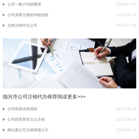
公司一般户注销费用
2023-07-02
公司清算注销的详细流程
2023-06-24
怎样注销平台公司
2023-07-16
德兴市公司注销代办推荐阅读
更多>>>
公司简易注销流程
2023-06-26
公司经营异常怎么注销
2023-06-29
刚注册公司注销登报公示
2023-06-17