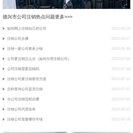
德兴市公司注销热点问题
更多>>>
如何网上注销自己的公司
2023-06-26
注销公司步骤
2023-06-27
注销一家公司要多少钱
2023-06-30
公司要注销怎么办（如何办理注销公司）
2023-07-06
公司注销需要花钱吗
2023-07-19
注销公司要注销那些方面
2023-07-14
怎样查询公司是否注销
2023-07-13
分公司注销流程步骤
2023-07-03
注销公司代理业务
2023-06-24
注销公司需要哪些手续
2023-06-26