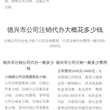
销、销售公司注销、运输公司
注销。
德兴市公司注销代办大概花多少钱
注销公司代办多少钱？公司注销费用、公司注销代办费用一般2000-
3000元
德兴市注销公司代办一般多少
德兴市公司注销一般多少费用
钱
正常费用1000元-3000元：
首
小规模公司注销需要多少钱
：
先根据公司情况，看是小规模
公司注销需要多少钱、注销公
还是一般纳税人，其次就是账
司多少钱、注销小公司要花多
务是否完整，有无异常，费用
少钱、注销公司费用、零申报
在1000-3000不等。但若是有
公司注销多少钱、注销公司要
罚款、欠税等问题，那么还需
多少钱、深圳注销公司需要多
要将这些税款补缴完成才能办