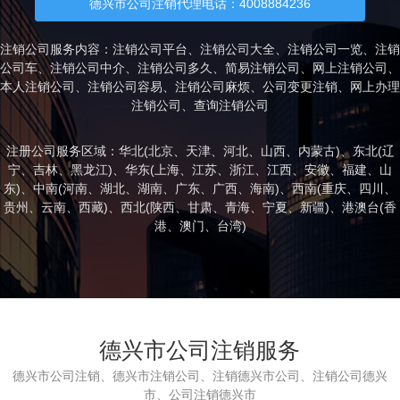
德兴市公司注销代理电话：4008884236
注销公司服务内容：注销公司平台、注销公司大全、注销公司一览、注销
公司车、注销公司中介、注销公司多久、简易注销公司、网上注销公司、
本人注销公司、注销公司容易、注销公司麻烦、公司变更注销、网上办理
注销公司、查询注销公司
注册公司服务区域：华北(
北京
、
天津
、
河北
、
山西
、
内蒙古
)、东北(
辽
宁
、
吉林
、
黑龙江
)、华东(
上海
、
江苏
、
浙江
、
江西
、
安徽
、
福建
、
山
东
)、中南(
河南
、
湖北
、
湖南
、
广东
、
广西
、
海南
)、西南(
重庆
、
四川
、
贵州
、
云南
、
西藏
)、西北(
陕西
、
甘肃
、
青海
、
宁夏
、
新疆
)、港澳台(
香
港
、
澳门
、
台湾
)
德兴市公司注销服务
德兴市公司注销、德兴市注销公司、注销德兴市公司、注销公司德兴
市、公司注销德兴市