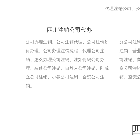
代理注销公司、公
四川注销公司代办
公司办理注销、公司注销代理、公司注销如
分公司注
何办理、公司办理注销流程、代理公司注
注销、营
销、怎么办理公司注销、注如何销公司办
司注销、
理、装修公司注销、自然人公司注销、刚成
资公司注
立公司注销、小微公司注销、合资公司注
销、空壳
销。