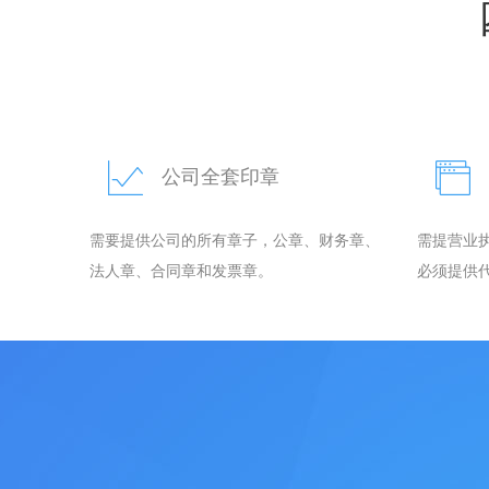
公司全套印章
需要提供公司的所有章子，公章、财务章、
需提营业
法人章、合同章和发票章。
必须提供