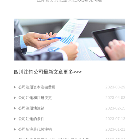
四川注销公司最新文章
更多>>>
公司注册资本注销费用
2023-03-29
公司注销和注册变更
2023-04-03
公司注册地注销
2023-02-15
公司注销的条件
2023-07-13
公司新注册代替注销
2023-01-21