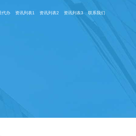
质代办
资讯列表1
资讯列表2
资讯列表3
联系我们