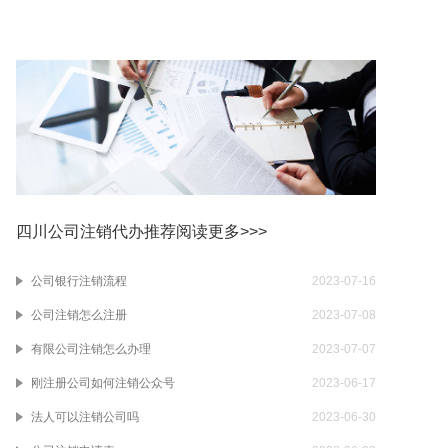
四川公司注销代办推荐阅读
更多>>>
公司银行注销流程
2023-07-16
公司注销怎么注册
2023-07-08
有限公司注销怎么办理
2023-07-07
刚注册公司如何注销公众号
2023-06-17
法人可以注销公司吗
2023-06-30