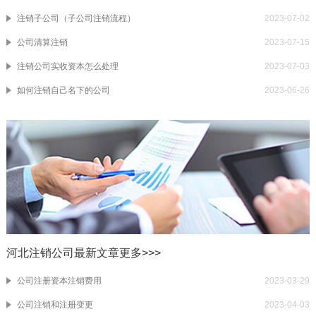
注销子公司（子公司注销流程）
2023-07-02
公司清算注销
2023-07-15
注销公司实收资本怎么处理
2023-07-03
如何注销自己名下的公司
2023-06-26
河北注销公司最新文章
更多>>>
公司注册资本注销费用
2023-03-29
公司注销和注册变更
2023-04-03