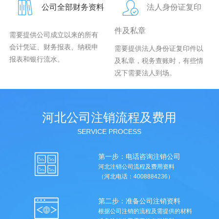
公司全部财务资料
法人身份证复印
件及私章
需要提供公司成立以来的所有
会计凭证、财务报表、纳税申
需要提供法人身份证复印件以
报表和银行流水。
及私章，税务查账时，有些情
况下需要法人到场。
河北公司注销流程及费用
SERVICE PROCESS
第一步：电话咨询注销公司
河北注销公司流程及费用资料
（河北电话：4008884236）
第二步：准备公司注销资料
根据公司注销的流程及需提供的材料