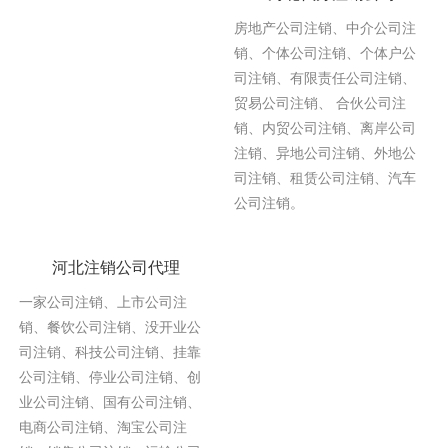
房地产公司注销、中介公司注
销、个体公司注销、个体户公
司注销、有限责任公司注销、
贸易公司注销、 合伙公司注
销、内贸公司注销、离岸公司
注销、异地公司注销、外地公
司注销、租赁公司注销、汽车
公司注销。
河北注销公司代理
一家公司注销、上市公司注
销、餐饮公司注销、没开业公
司注销、科技公司注销、挂靠
公司注销、停业公司注销、创
业公司注销、国有公司注销、
电商公司注销、淘宝公司注