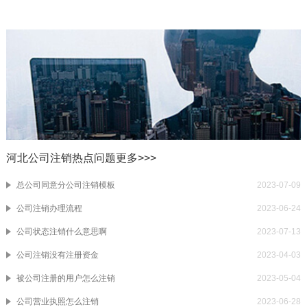
河北公司注销热点问题
更多>>>
总公司同意分公司注销模板
2023-07-09
公司注销办理流程
2023-06-24
公司状态注销什么意思啊
2023-07-13
公司注销没有注册资金
2023-04-03
被公司注册的用户怎么注销
2023-05-04
公司营业执照怎么注销
2023-06-28