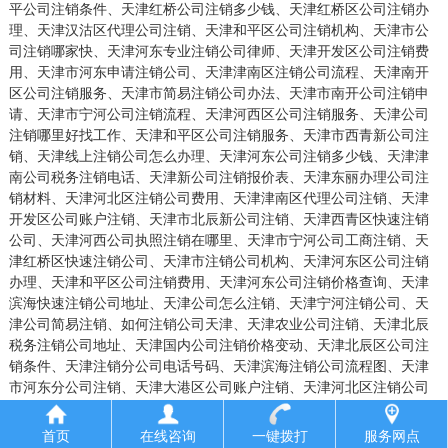
首页
在线咨询
一键拨打
服务网点