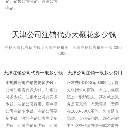
销、销售公司注销、运输公司
注销。
天津公司注销代办大概花多少钱
注销公司代办多少钱？公司注销费用、公司注销代办费用一般2000-
3000元
天津注销公司代办一般多少钱
天津公司注销一般多少费用
小规模公司注销需要多少钱
：
正常费用1000元-3000元：
首
公司注销需要多少钱、注销公
先根据公司情况，看是小规模
司多少钱、注销小公司要花多
还是一般纳税人，其次就是账
少钱、注销公司费用、零申报
务是否完整，有无异常，费用
公司注销多少钱、注销公司要
在1000-3000不等。但若是有
多少钱、深圳注销公司需要多
罚款、欠税等问题，那么还需
少钱、公司注销多少钱、公司
要将这些税款补缴完成才能办