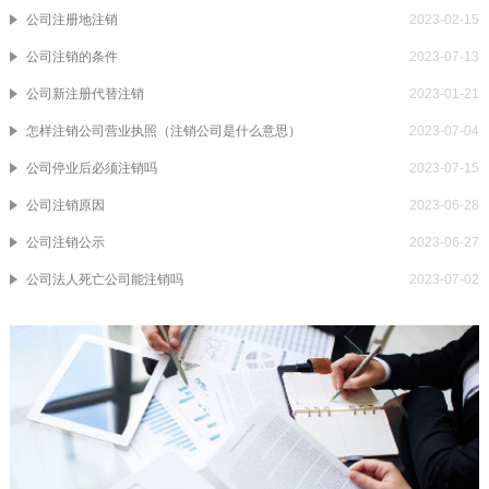
公司注册地注销
2023-02-15
公司注销的条件
2023-07-13
公司新注册代替注销
2023-01-21
怎样注销公司营业执照（注销公司是什么意思）
2023-07-04
公司停业后必须注销吗
2023-07-15
公司注销原因
2023-06-28
公司注销公示
2023-06-27
公司法人死亡公司能注销吗
2023-07-02