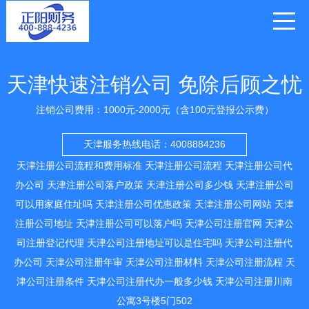
天津快速注销公司 免除后顾之忧
注销公司费用：1000元-2000元（含100元登报公示费）
天津服务热线电话：4008884236
天津注册公司流程和费用标准 天津注册公司流程 天津注册公司代
办公司 天津注册公司落户政策 天津注册公司多少钱 天津注册公司
可以用家庭住址吗 天津注册公司优惠政策 天津注册公司网站 天津
注册公司地址 天津注册公司可以落户吗 天津公司注册官网 天津公
司注册登记代理 天津公司注册地址可以是住宅吗 天津公司注册代
办公司 天津公司注册年审 天津公司注册材料 天津公司注册流程 天
津公司注册条件 天津公司注册代办一般多少钱 天津公司注册川南
公寓3号楼5门502