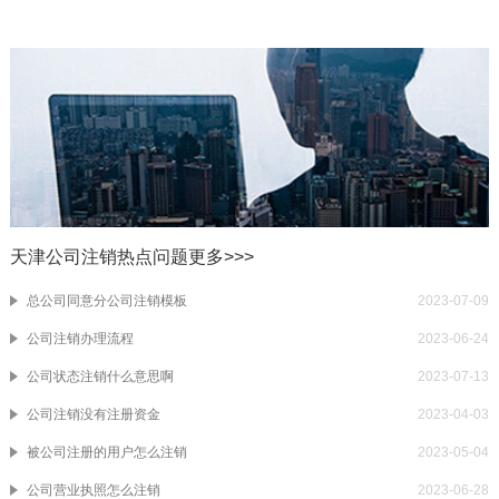
天津公司注销热点问题
更多>>>
总公司同意分公司注销模板
2023-07-09
公司注销办理流程
2023-06-24
公司状态注销什么意思啊
2023-07-13
公司注销没有注册资金
2023-04-03
被公司注册的用户怎么注销
2023-05-04
公司营业执照怎么注销
2023-06-28