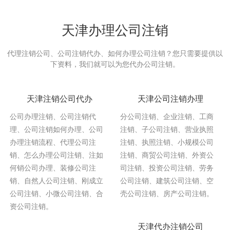
天津办理公司注销
代理注销公司、公司注销代办、如何办理公司注销？您只需要提供以
下资料，我们就可以为您代办公司注销。
天津注销公司代办
天津公司注销办理
公司办理注销、公司注销代
分公司注销、企业注销、工商
理、公司注销如何办理、公司
注销、子公司注销、营业执照
办理注销流程、代理公司注
注销、执照注销、小规模公司
销、怎么办理公司注销、注如
注销、商贸公司注销、外资公
何销公司办理、装修公司注
司注销、投资公司注销、劳务
销、自然人公司注销、刚成立
公司注销、建筑公司注销、空
公司注销、小微公司注销、合
壳公司注销、房产公司注销。
资公司注销。
天津代办注销公司