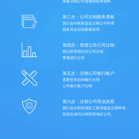
准备注销公司需要的各种资料
第三步：公司注销税务查账
我们会向税务提起注销公司申请
税务局会启动查账程序。
第四步：登报公告公司注销
我们联系报社对公司注销
事项进行公告
第五步：注销公司银行账户
需要您亲自到银行办理
公司银行账户注销
第六步：注销公司营业执照
我们会向和田地区工商局提起注销申请，
批准后成功注销和田地区公司。