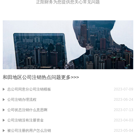
正阳财务为您提供您关心常见问题
和田地区公司注销热点问题
更多>>>
总公司同意分公司注销模板
2023-07-09
公司注销办理流程
2023-06-24
公司状态注销什么意思啊
2023-07-13
公司注销没有注册资金
2023-04-03
被公司注册的用户怎么注销
2023-05-04