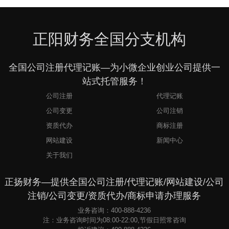
正阳财务全国分支机构
全国公司注册代理记账—为小微企业创业公司提供一
站式托管服务！
公司注册
代理记账
公司变更
公司注销
资质代办
商标注册
网站建设
新闻中心
关于我们
正扬财务—提供全国公司注册/代理记账/网站建设/公司
注销/公司变更/资质代办/商标申请办理服务
业务咨询：400-888-4236
注：业务咨询时间为08:00-22:00,节假日照常咨询