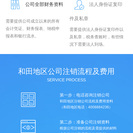
公司全部财务资料
法人身份证复印
件及私章
需要提供公司成立以来的所有
会计凭证、财务报表、纳税申
需要提供法人身份证复印件以
报表和银行流水。
及私章，税务查账时，有些情
况下需要法人到场。
和田地区公司注销流程及费用
SERVICE PROCESS
第一步：电话咨询注销公司
和田地区注销公司流程及费用资料
（和田地区电话：4008884236）
第二步：准备公司注销资料
根据公司注销的流程及需提供的材料