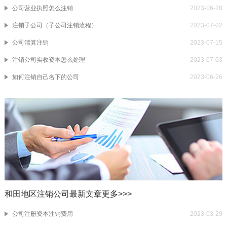
公司营业执照怎么注销
2023-06-28
注销子公司（子公司注销流程）
2023-07-02
公司清算注销
2023-07-15
注销公司实收资本怎么处理
2023-07-03
如何注销自己名下的公司
2023-06-26
和田地区注销公司最新文章
更多>>>
公司注册资本注销费用
2023-03-29