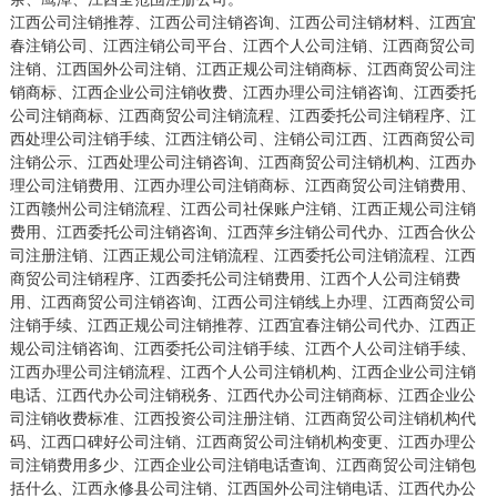
江西公司注销推荐、江西公司注销咨询、江西公司注销材料、江西宜
春注销公司、江西注销公司平台、江西个人公司注销、江西商贸公司
注销、江西国外公司注销、江西正规公司注销商标、江西商贸公司注
销商标、江西企业公司注销收费、江西办理公司注销咨询、江西委托
公司注销商标、江西商贸公司注销流程、江西委托公司注销程序、江
西处理公司注销手续、江西注销公司、注销公司江西、江西商贸公司
注销公示、江西处理公司注销咨询、江西商贸公司注销机构、江西办
理公司注销费用、江西办理公司注销商标、江西商贸公司注销费用、
江西赣州公司注销流程、江西公司社保账户注销、江西正规公司注销
费用、江西委托公司注销咨询、江西萍乡注销公司代办、江西合伙公
司注册注销、江西正规公司注销流程、江西委托公司注销流程、江西
商贸公司注销程序、江西委托公司注销费用、江西个人公司注销费
用、江西商贸公司注销咨询、江西公司注销线上办理、江西商贸公司
注销手续、江西正规公司注销推荐、江西宜春注销公司代办、江西正
规公司注销咨询、江西委托公司注销手续、江西个人公司注销手续、
江西办理公司注销流程、江西个人公司注销机构、江西企业公司注销
电话、江西代办公司注销税务、江西代办公司注销商标、江西企业公
司注销收费标准、江西投资公司注册注销、江西商贸公司注销机构代
码、江西口碑好公司注销、江西商贸公司注销机构变更、江西办理公
司注销费用多少、江西企业公司注销电话查询、江西商贸公司注销包
括什么、江西永修县公司注销、江西国外公司注销电话、江西代办公