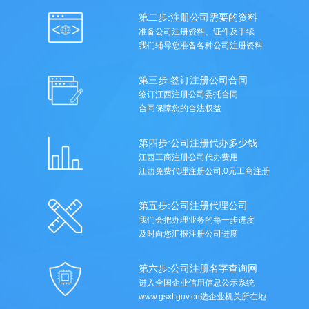
第二步:注册公司需要的资料
准备公司注册资料、证件及手续
我们辅导您准备各种公司注册资料
第三步:签订注册公司合同
签订江西注册公司委托合同
合同保障您的合法权益
第四步:公司注册代办多少钱
江西工商注册公司代办费用
江西免费代理注册公司,0元工商注册
第五步:公司注册代理公司
我们会把办理业务的每一步进度
及时向您汇报注册公司进度
第六步:公司注册名字查询网
进入全国企业信用信息公示系统
www.gsxt.gov.cn选企业机关所在地