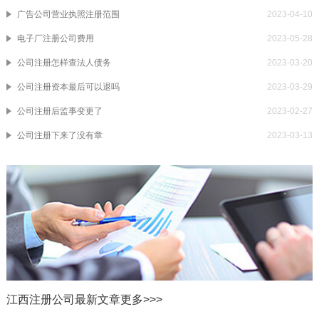
广告公司营业执照注册范围
2023-04-10
电子厂注册公司费用
2023-05-28
公司注册怎样查法人债务
2023-03-20
公司注册资本最后可以退吗
2023-03-29
公司注册后监事变更了
2023-02-27
公司注册下来了没有章
2023-03-13
江西注册公司最新文章
更多>>>