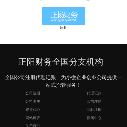
应县
正阳财务全国分支机构
全国公司注册代理记账—为小微企业创业公司提供一
站式托管服务！
公司注册
代理记账
公司变更
公司注销
资质代办
商标注册
网站建设
新闻中心
关于我们