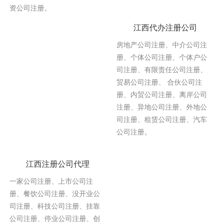
资公司注册。
江西代办注册公司
房地产公司注册、中介公司注
册、个体公司注册、个体户公
司注册、有限责任公司注册、
贸易公司注册、 合伙公司注
册、内贸公司注册、离岸公司
注册、异地公司注册、外地公
司注册、租赁公司注册、汽车
公司注册。
江西注册公司代理
一家公司注册、上市公司注
册、餐饮公司注册、没开业公
司注册、科技公司注册、挂靠
公司注册、停业公司注册、创