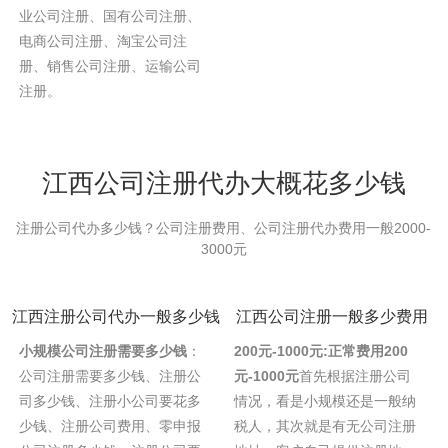
业公司注册、国有公司注册、
电商公司注册、淘宝公司注
册、销售公司注册、运输公司
注册。
江西公司注册代办大概花多少钱
注册公司代办多少钱？公司注册费用、公司注册代办费用一般2000-
3000元
江西注册公司代办一般多少钱
江西公司注册一般多少费用
小规模公司注册需要多少钱
：
200元-1000元:正常费用200
公司注册需要多少钱、注册公
元-1000元
首先根据注册公司
司多少钱、注册小公司要花多
情况，看是小规模还是一般纳
少钱、注册公司费用、零申报
税人，其次就是有无公司注册