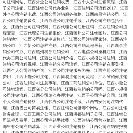
司注销网站、江西外企公司注销收费、江西个人公司注销流程、江西
子公司注销、江西注销公司代办业务、江西注销公司流程2017、江西
外企公司注销电话、江西公司注销服务价格、江西南昌注销公司、江
西公司注销要多久、江西办理公司注销手续、江西公司注销包括什
么、江西分公司注销资料、江西代理公司注册注销、江西注销公司流
程变更、江西代理公司注销报价、江西赣州公司注销图片、江西公司
注销地址、江西公司注销申请模范、江西公司注销哪家好、江西省注
销公司、江西新公司怎样注销、江西公司注销流程最新、江西新余注
销公司代办、江西赣州税务注销公司、江西电信公司座机注销、江西
代办工商公司注销、江西公司注销价格、江西小规模公司注销、江西
注销公司流程视频、江西注销分公司流程、江西公司注销在哪登报、
江西个人公司注销咨询、江西公司注销服务为先、江西注册公司注销
费用、江西上饶公司注销、江西简易注销公司流程、江西省如何注销
公司、江西注销公司注意事项、江西工商注销公司单位、江西小微公
司注销流程、江西省分公司注销、江西被注销的公司吗、江西小规模
公司注销流程、江西公司怎么办理注销、江西子公司注销合同、江西
个人公司注销价格、江西代办公司注销手续、江西吉安公司注销代
理、江西省公司简易注销、江西注销公司进哪个网站、江西公司注销
财务处理、江西工商分公司注销、江西洪都注销子公司、江西注销公
司流程及费用、江西公司注销手续费、江西注销公司营业执照、江西
哪里有公司注销清算、江西企业公司注销价格、江西公司注销登报费
用、江西省注销公司流程、江西公司注销电话多少、江西公司注销办