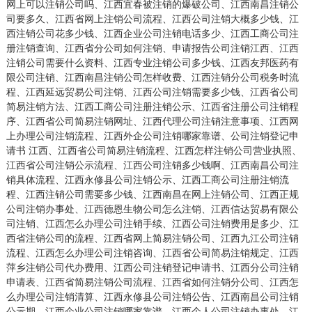
网上可以注销公司吗、江西宜春被注销的爆破公司、江西南昌注销公
司要多久、江西省网上注销公司流程、江西公司注销大概多少钱、江
西注销公司花多少钱、江西企业公司注销电话多少、江西工商公司注
册注销查询、江西省分公司如何注销、申请报告公司注销江西、江西
注销公司需要什么资料、江西专业注销公司多少钱、江西友邦医药有
限公司注销、江西南昌注销公司怎样收费、江西注销分公司税务时流
程、江西延远贸易公司注销、江西公司注销需要多少钱、江西省公司
简易注销方法、江西工商公司注册注销公示、江西省注册公司注销程
序、江西省公司简易注销网址、江西代理公司注销注意事项、江西网
上办理公司注销流程、江西外企公司注销哪家靠谱、公司注销登记申
请书 江西、江西省公司简易注销流程、江西怎样注销公司营业执照、
江西省公司注销公示流程、江西公司注销多少钱啊、江西南昌公司注
销具体流程、江西永修县公司注销公示、江西工商公司注册注销流
程、江西注销公司需要多少钱、江西南昌在网上注销公司、江西正规
公司注销办事处、江西德恩生物公司怎么注销、江西信达贸易有限公
司注销、江西怎么办理公司注销手续、江西公司注销费用是多少、江
西省注销公司的流程、江西省网上简易注销公司、江西九江公司注销
流程、江西怎么办理公司注销咨询、江西省公司简易注销规定、江西
萍乡注销公司代办费用、江西公司注销登记申请书、江西分公司注销
申请表、江西省简易注销公司流程、江西省如何注销分公司、江西怎
么办理公司注销清算、江西永修县公司注销公告、江西南昌公司注销
公示期、江西企业公司注销哪家靠谱、江西个人公司注销办事处、江