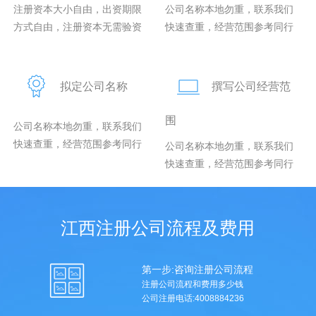
注册资本大小自由，出资期限
公司名称本地勿重，联系我们
方式自由，注册资本无需验资
快速查重，经营范围参考同行
拟定公司名称
撰写公司经营范
围
公司名称本地勿重，联系我们
快速查重，经营范围参考同行
公司名称本地勿重，联系我们
快速查重，经营范围参考同行
江西注册公司流程及费用
第一步:咨询注册公司流程
注册公司流程和费用多少钱
公司注册电话:4008884236