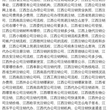
事处、江西哪里有公司注销机构、江西医药公司注销、江西公司注销
网上签名、江西怎么办理公司注销、江西公司注销营业执照、江西注
销公司费用多少费用、江西的公司办理简易注销、江西省简易注销公
司、江西南昌注销公司流程、江西公司简易注销怎么签字、江西注销
公司在哪个平台、江西委托注销公司要多久、江西省注销公司登报、
江西公司注销材料有哪些、江西公司注销多少钱、江西上饶代注销公
司、江西小规模公司注销公示、江西公司注销流程及费用、江西分公
司账户注销流程、江西赣州注销公司的流程、江西注销公司流程和步
骤、江西公司网上简易注销流程、江西公司税务注销怎么查询、江西
代办公司注册注销、江西注销的安防公司、江西景德镇公司注销、江
西吉安注销公司流程、江西省公司注销网站、江西注销公司多少钱、
江西外企公司注销哪家便宜、江西公司注销在哪里公示、江西注销公
司要哪些条件、江西奉新公司注销代理、江西注销公司热线电话、江
西省怎样注销公司、江西南昌代理注销公司、江西分公司注销情况说
明、江西南昌注销公司吗、江西工商注销公司流程、江西公司注销代
办费用、江西外企公司注销哪家好、江西公司注销哪家靠谱、江西省
公司注销流程、江西南昌商贸公司注销、江西代办公司注销咨询、江
西哪里有公司注销程序、江西哪里有公司注销流程、江西德恩生物公
司注销、江西公司注销代理商、江西注销公司快速简单、江西外企公
司注销价格、江西欧菲光注销公司、江西注销公司怎么电子签名、江
西乐平公司注销代办、江西代办公司注销机构、公司注销快速通道 江