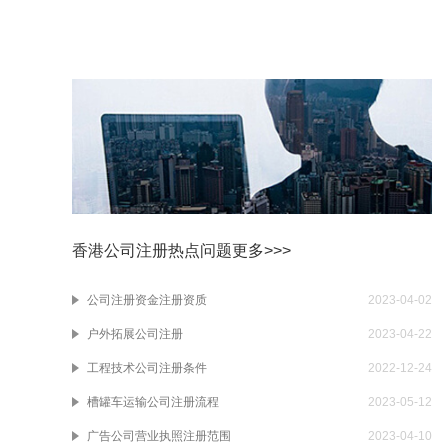
香港公司注册热点问题
更多>>>
公司注册资金注册资质
2023-04-02
户外拓展公司注册
2023-04-22
工程技术公司注册条件
2022-12-24
槽罐车运输公司注册流程
2023-05-12
广告公司营业执照注册范围
2023-04-10