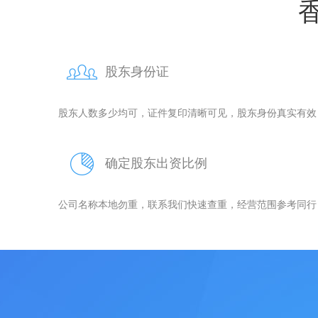
股东身份证
股东人数多少均可，证件复印清晰可见，股东身份真实有效
确定股东出资比例
公司名称本地勿重，联系我们快速查重，经营范围参考同行