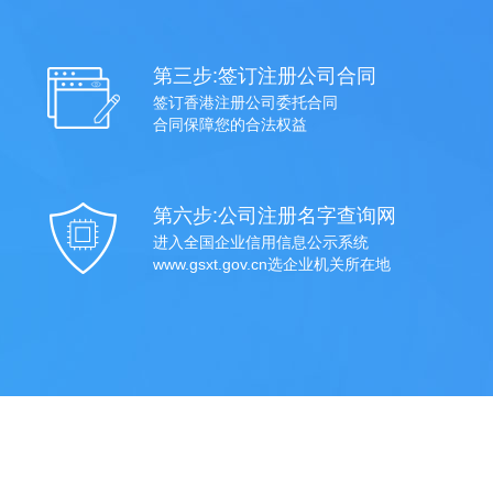
第三步:签订注册公司合同
签订香港注册公司委托合同
合同保障您的合法权益
第六步:公司注册名字查询网
进入全国企业信用信息公示系统
www.gsxt.gov.cn选企业机关所在地