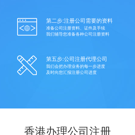
第二步:注册公司需要的资料
准备公司注册资料、证件及手续
我们辅导您准备各种公司注册资料
第五步:公司注册代理公司
我们会把办理业务的每一步进度
及时向您汇报注册公司进度
香港办理公司注册