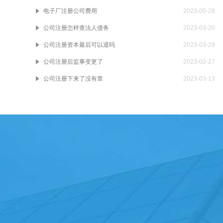
电子厂注册公司费用
2023-05-28
公司注册怎样查法人债务
2023-03-20
公司注册资本最后可以退吗
2023-03-29
公司注册后监事变更了
2023-02-27
公司注册下来了没有章
2023-03-13