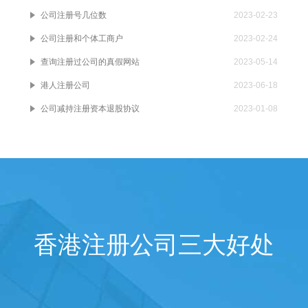
公司注册号几位数
2023-02-23
公司注册和个体工商户
2023-02-24
查询注册过公司的真假网站
2023-05-14
港人注册公司
2023-06-18
公司减持注册资本退股协议
2023-01-08
香港注册公司三大好处