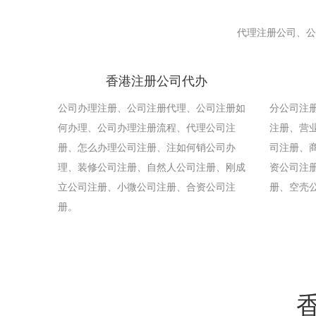
代理注册公司、公
香港注册公司代办
公司办理注册、公司注册代理、公司注册如
分公司注
何办理、公司办理注册流程、代理公司注
注册、营
册、怎么办理公司注册、注如何销公司办
司注册、
理、装修公司注册、自然人公司注册、刚成
资公司注
立公司注册、小微公司注册、合资公司注
册、空壳
册。