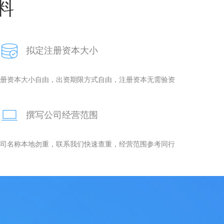
料
拟定注册资本大小
册资本大小自由，出资期限方式自由，注册资本无需验资
撰写公司经营范围
司名称本地勿重，联系我们快速查重，经营范围参考同行