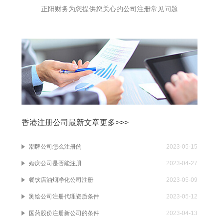
正阳财务为您提供您关心的公司注册常见问题
香港注册公司最新文章
更多>>>
潮牌公司怎么注册的
2023-05-15
婚庆公司是否能注册
2023-04-27
餐饮店油烟净化公司注册
2023-05-09
测绘公司注册代理资质条件
2023-05-12
国药股份注册新公司的条件
2023-04-13