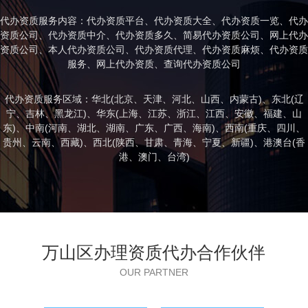
代办资质服务内容：代办资质平台、代办资质大全、代办资质一览、代办
资质公司、代办资质中介、代办资质多久、简易代办资质公司、网上代办
资质公司、本人代办资质公司、代办资质代理、代办资质麻烦、代办资质
服务、网上代办资质、查询代办资质公司
代办资质服务区域：华北(
北京
、
天津
、
河北
、
山西
、
内蒙古
)、东北(
辽
宁
、
吉林
、
黑龙江
)、华东(
上海
、
江苏
、
浙江
、
江西
、
安徽
、
福建
、
山
东
)、中南(
河南
、
湖北
、
湖南
、
广东
、
广西
、
海南
)、西南(
重庆
、
四川
、
贵州
、
云南
、
西藏
)、西北(
陕西
、
甘肃
、
青海
、
宁夏
、
新疆
)、港澳台(
香
港
、
澳门
、
台湾
)
万山区办理资质代办合作伙伴
OUR PARTNER