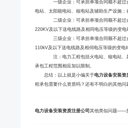
一级企业：可承担单项合同额不超过企业
电站、太阳能电站、核电站及辅助生产设施；
二级企业：可承担单项合同额不超过企业
220KV及以下送电线路及相同电压等级的变
三级企业：可承担单项合同额不超过企业
110kV及以下送电线路及相伺电压等级的变
注：电力工程包括火电站、核电站、风
承包工程范围相应加以限制。
总结：以上就是小编关于
电力设备安装资
程承包需要什么资质吗？还有不明白的其他问
电力设备安装资质注册公司
其他类似问题——