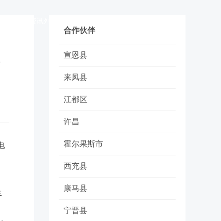
讯列表1
资讯列表2
资讯列表3
联系我们
合作伙伴
宣恩县
什
来凤县
江都区
许昌
霍尔果斯市
电
西充县
康马县
生
宁晋县