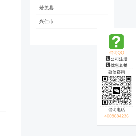
若羌县
兴仁市
咨询QQ
公司注册
优惠套餐
微信咨询
咨询电话
4008884236