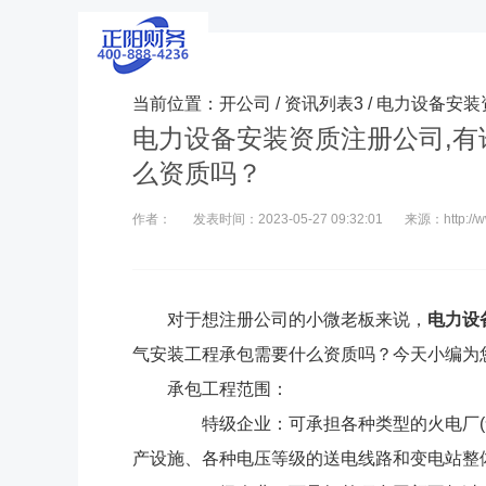
当前位置：
开公司
/
资讯列表3
/ 电力设备安
电力设备安装资质注册公司,
么资质吗？
作者：
发表时间：2023-05-27 09:32:01
来源：http://ww
对于想注册公司的小微老板来说，
电力设
气安装工程承包需要什么资质吗？今天小编为
承包工程范围：
特级企业：可承担各种类型的火电厂(含
产设施、各种电压等级的送电线路和变电站整