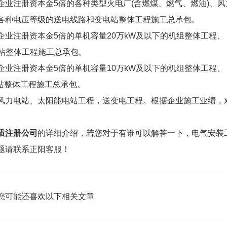
注册资本金5倍的各种类型火电厂(含燃煤、燃气、燃油)、风
各种电压等级的送电线路和变电站整体工程施工总承包。
注册资本金5倍的单机容量20万kW及以下的机组整体工程、
电站整体工程施工总承包。
注册资本金5倍的单机容量10万kW及以下的机组整体工程、
电站整体工程施工总承包。
力电站、太阳能电站工程，送变电工程。根据企业施工业绩，
质注册公司
的详细介绍，若您对于有谁可以解答一下，电气安装
题请联系正阳客服！
您可能还喜欢以下相关文章