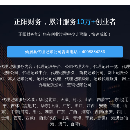
正阳财务，累计服务
10万+
创业者
正阳财务能让您在创业过程中少走弯路，快速成长！
仙居县代理记账公司咨询电话：4008884236
代理记账服务内容：代理记账平台、公司代理大全、代理记账一览、代理
记账公司、代理记账中介、代理记账多久、简易记账公司、网上记账公
司、本人记账公司、记账公司代理、代理记账麻烦、记账代理服务、网上
办理记账公司、查询记账公司
代理记账服务区域：华北(
北京
、
天津
、
河北
、
山西
、
内蒙古
)、东北(
辽
宁
、
吉林
、
黑龙江
)、华东(
上海
、
江苏
、
浙江
、
江西
、
安徽
、
福建
、
山
东
)、中南(
河南
、
湖北
、
湖南
、
广东
、
广西
、
海南
)、西南(
重庆
、
四川
、
贵州
、
云南
、
西藏
)、西北(
陕西
、
甘肃
、
青海
、
宁夏
、
新疆
)、港澳台(
香
港
、
澳门
、
台湾
)