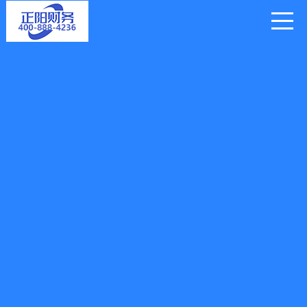
县代理记账 让您公司财税无
忧
多年行业经验 服务网点遍布全国
全国服务热线电话：4008884236