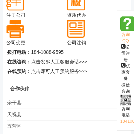
注册公司
资质代办
咨询
QQ
公司变更
公司注销
公
拨打电话：
184-1088-9595
司注
册
在线咨询：
点击发起人工客服会话>>>
优
在线预约：
点击即可人工预约服务>>>
惠套
餐
微信
合作伙伴
咨询
余干县
咨询
天祝县
电话
18410
五营区