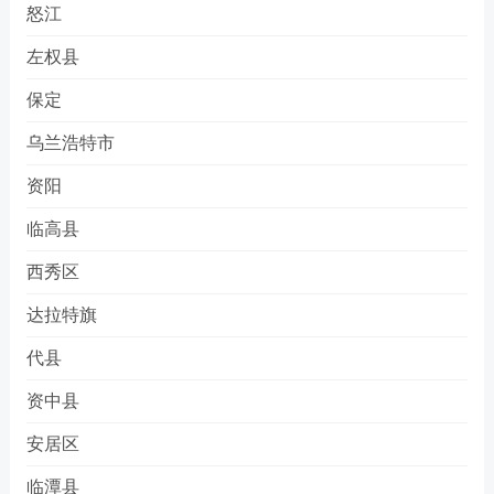
怒江
左权县
保定
乌兰浩特市
资阳
临高县
西秀区
达拉特旗
代县
资中县
安居区
临潭县