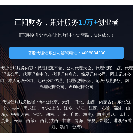
正阳财务，累计服务
10万+
创业者
正阳财务能让您在创业过程中少走弯路，快速成长！
济源代理记账公司咨询电话：4008884236
代理记账服务内容：代理记账平台、公司代理大全、代理记账一览、代理
记账公司、代理记账中介、代理记账多久、简易记账公司、网上记账公
司、本人记账公司、记账公司代理、代理记账麻烦、记账代理服务、网上
办理记账公司、查询记账公司
代理记账服务区域：华北(
北京
、
天津
、
河北
、
山西
、
内蒙古
)、东北(
辽
宁
、
吉林
、
黑龙江
)、华东(
上海
、
江苏
、
浙江
、
江西
、
安徽
、
福建
、
山
东
)、中南(
河南
、
湖北
、
湖南
、
广东
、
广西
、
海南
)、西南(
重庆
、
四川
、
贵州
、
云南
、
西藏
)、西北(
陕西
、
甘肃
、
青海
、
宁夏
、
新疆
)、港澳台(
香
港
、
澳门
、
台湾
)