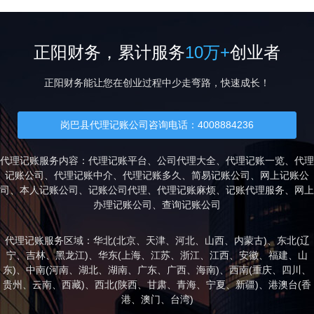
正阳财务，累计服务
10万+
创业者
正阳财务能让您在创业过程中少走弯路，快速成长！
岗巴县代理记账公司咨询电话：4008884236
代理记账服务内容：代理记账平台、公司代理大全、代理记账一览、代理
记账公司、代理记账中介、代理记账多久、简易记账公司、网上记账公
司、本人记账公司、记账公司代理、代理记账麻烦、记账代理服务、网上
办理记账公司、查询记账公司
代理记账服务区域：华北(
北京
、
天津
、
河北
、
山西
、
内蒙古
)、东北(
辽
宁
、
吉林
、
黑龙江
)、华东(
上海
、
江苏
、
浙江
、
江西
、
安徽
、
福建
、
山
东
)、中南(
河南
、
湖北
、
湖南
、
广东
、
广西
、
海南
)、西南(
重庆
、
四川
、
贵州
、
云南
、
西藏
)、西北(
陕西
、
甘肃
、
青海
、
宁夏
、
新疆
)、港澳台(
香
港
、
澳门
、
台湾
)