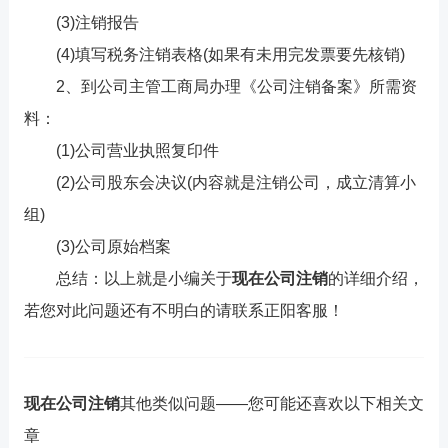
(3)注销报告
(4)填写税务注销表格(如果有未用完发票要先核销)
2、到公司主管工商局办理《公司注销备案》所需资
料：
(1)公司营业执照复印件
(2)公司股东会决议(内容就是注销公司，成立清算小
组)
(3)公司原始档案
总结：以上就是小编关于
现在公司注销
的详细介绍，
若您对此问题还有不明白的请联系正阳客服！
现在公司注销
其他类似问题——您可能还喜欢以下相关文
章