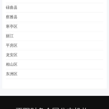
碌曲县
察雅县
寒亭区
丽江
平房区
龙安区
相山区
东洲区