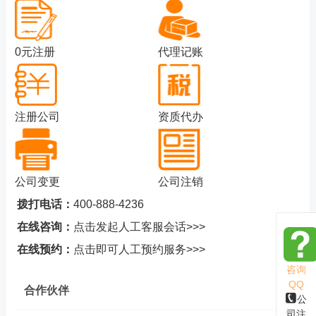
0元注册
代理记账
注册公司
资质代办
公司变更
公司注销
拨打电话：
400-888-4236
在线咨询：
点击发起人工客服会话>>>
在线预约：
点击即可人工预约服务>>>
咨询
QQ
合作伙伴
公
司注