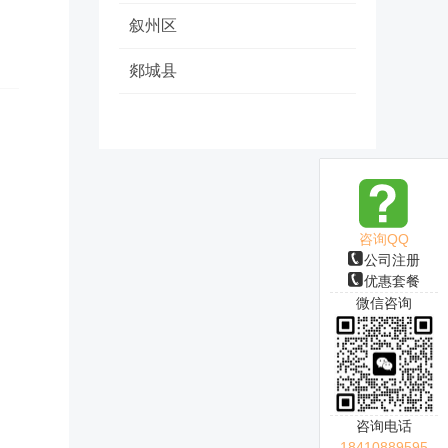
叙州区
郯城县
咨询QQ
公司注册
优惠套餐
微信咨询
咨询电话
18410889595