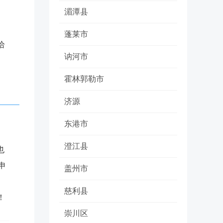
湄潭县
蓬莱市
给
讷河市
霍林郭勒市
济源
东港市
澄江县
也
申
盖州市
慈利县
！
崇川区