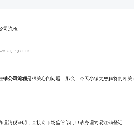
首页
公司注册
代理记账
公司变更
公司注销
资质代办
资
销公司流程
w.kaigongsile.cn
注销公司流程
是很关心的问题，那么，今天小编为您解答的相关
办理清税证明，直接向市场监管部门申请办理简易注销登记：