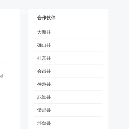
讯列表1
资讯列表2
资讯列表3
联系我们
合作伙伴
大新县
确山县
桂东县
会昌县
问
神池县
武邑县
错那县
邢台县