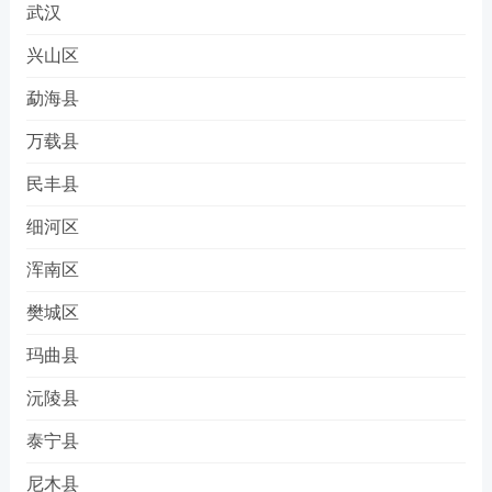
武汉
兴山区
勐海县
万载县
民丰县
细河区
浑南区
樊城区
玛曲县
沅陵县
泰宁县
尼木县