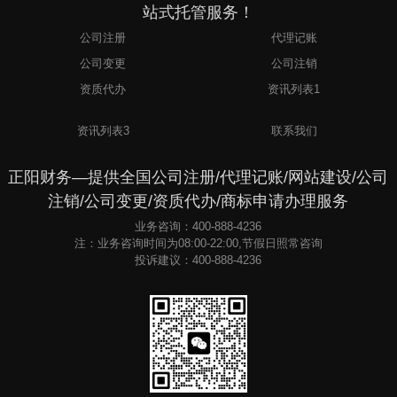
站式托管服务！
公司注册
代理记账
公司变更
公司注销
资质代办
资讯列表1
2
资讯列表3
联系我们
正阳财务—提供全国公司注册/代理记账/网站建设/公司
注销/公司变更/资质代办/商标申请办理服务
业务咨询：400-888-4236
注：业务咨询时间为08:00-22:00,节假日照常咨询
投诉建议：400-888-4236