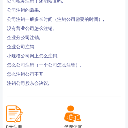
公司税务注销了还能恢复吗,
公司注销的后果,
公司注销一般多长时间（注销公司需要的时间）,
没有营业公司怎么注销,
企业分公司注销,
企业公司注销,
小规模公司网上怎么注销,
怎么公司注销（一个公司怎么注销）,
怎么注销公司不开,
注销公司股东会决议,
0元注册
代理记账