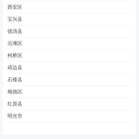
西安区
宝兴县
德清县
沿滩区
柯桥区
靖边县
石楼县
顺德区
红原县
明光市