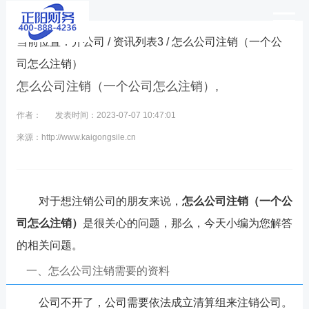
当前位置：
开公司
/
资讯列表3
/ 怎么公司注销（一个公
司怎么注销）
怎么公司注销（一个公司怎么注销）,
作者：
发表时间：2023-07-07 10:47:01
来源：http://www.kaigongsile.cn
对于想注销公司的朋友来说，
怎么公司注销（一个公
司怎么注销）
是很关心的问题，那么，今天小编为您解答
的相关问题。
一、怎么公司注销需要的资料
公司不开了，公司需要依法成立清算组来注销公司。