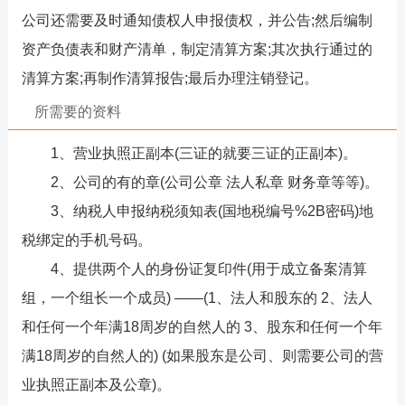
公司还需要及时通知债权人申报债权，并公告;然后编制
资产负债表和财产清单，制定清算方案;其次执行通过的
清算方案;再制作清算报告;最后办理注销登记。
所需要的资料
1、营业执照正副本(三证的就要三证的正副本)。
2、公司的有的章(公司公章 法人私章 财务章等等)。
3、纳税人申报纳税须知表(国地税编号%2B密码)地
税绑定的手机号码。
4、提供两个人的身份证复印件(用于成立备案清算
组，一个组长一个成员) ——(1、法人和股东的 2、法人
和任何一个年满18周岁的自然人的 3、股东和任何一个年
满18周岁的自然人的) (如果股东是公司、则需要公司的营
业执照正副本及公章)。