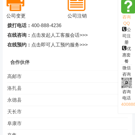
公司变更
公司注销
咨询
QQ
拨打电话：
400-888-4236
公
在线咨询：
点击发起人工客服会话>>>
司注
册
在线预约：
点击即可人工预约服务>>>
优
惠套
餐
合作伙伴
微信
咨询
高邮市
洛扎县
咨询
电话
永德县
40088
天长市
阜康市