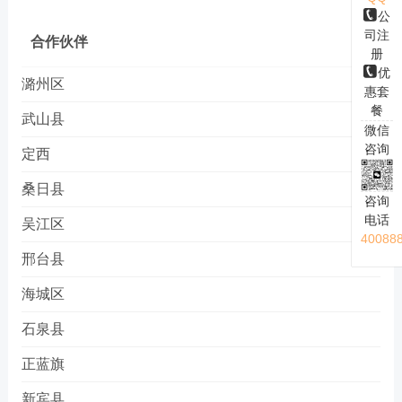
公
司注
合作伙伴
册
优
潞州区
惠套
餐
武山县
微信
咨询
定西
桑日县
咨询
电话
吴江区
40088
邢台县
海城区
石泉县
正蓝旗
新宾县