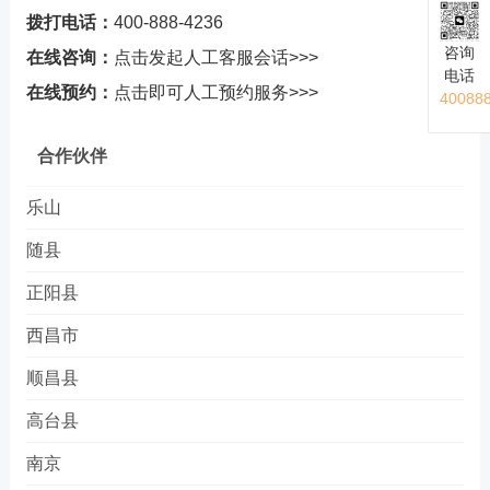
拨打电话：
400-888-4236
咨询
在线咨询：
点击发起人工客服会话>>>
电话
在线预约：
点击即可人工预约服务>>>
40088
合作伙伴
乐山
随县
正阳县
西昌市
顺昌县
高台县
南京