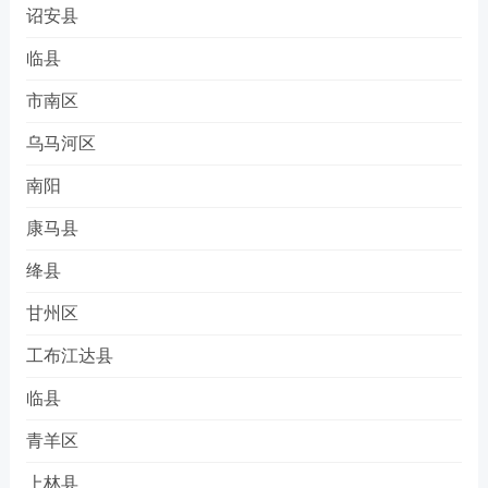
诏安县
临县
市南区
乌马河区
南阳
康马县
绛县
甘州区
工布江达县
临县
青羊区
上林县