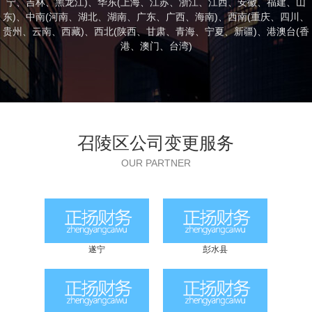
宁
、
吉林
、
黑龙江
)、华东(
上海
、
江苏
、
浙江
、
江西
、
安徽
、
福建
、
山
东
)、中南(
河南
、
湖北
、
湖南
、
广东
、
广西
、
海南
)、西南(
重庆
、
四川
、
贵州
、
云南
、
西藏
)、西北(
陕西
、
甘肃
、
青海
、
宁夏
、
新疆
)、港澳台(
香
港
、
澳门
、
台湾
)
召陵区公司变更服务
OUR PARTNER
遂宁
彭水县