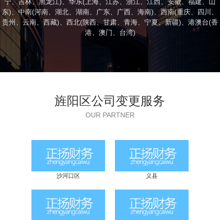
宁
、
吉林
、
黑龙江
)、华东(
上海
、
江苏
、
浙江
、
江西
、
安徽
、
福建
、
山
东
)、中南(
河南
、
湖北
、
湖南
、
广东
、
广西
、
海南
)、西南(
重庆
、
四川
、
贵州
、
云南
、
西藏
)、西北(
陕西
、
甘肃
、
青海
、
宁夏
、
新疆
)、港澳台(
香
港
、
澳门
、
台湾
)
旌阳区公司变更服务
OUR PARTNER
沙河口区
义县