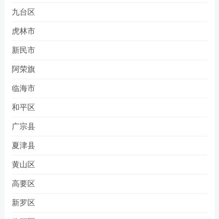
九台区
虎林市
新民市
阿荣旗
临海市
和平区
广宗县
夏津县
黄山区
高要区
新罗区