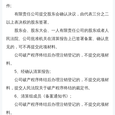
件;
有限责任公司提交股东会确认决议，由代表三分之二
以上表决权的股东签署。
股东会、股东大会、一人有限责任公司的股东或者人
民法院、公司批准机关在清算报告上已签署备案、确认意
见的，可不再提交此项材料。
公司破产程序终结后办理注销登记的，不提交此项材
料。
5、经确认清算报告;
公司破产程序终结后办理注销登记的，不提交此项材
料，提交人民法院关于破产程序终结的裁定书。
6、清算组成员《备案通知书》;
公司破产程序终结后办理注销登记的，不提交此项材
料。