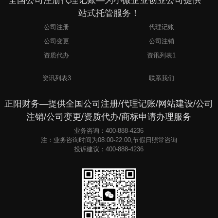
全国公司注册代理记账—为小微企业创业公司提供一
站式托管服务！
公司注册
代理记账
公司变更
公司注销
资质代办
资讯列表1
2
资讯列表3
联系我们
正阳财务—提供全国公司注册/代理记账/网站建设/公司
注销/公司变更/资质代办/商标申请办理服务
业务咨询：400-888-4236
注：业务咨询时间为08:00-22:00,节假日照常咨询
投诉建议：400-888-4236