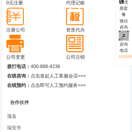
优
0元注册
代理记账
惠套
餐
微信
咨询
注册公司
资质代办
咨询
电话
40088
公司变更
公司注销
拨打电话：
400-888-4236
在线咨询：
点击发起人工客服会话>>>
在线预约：
点击即可人工预约服务>>>
合作伙伴
蒲县
瑞安市