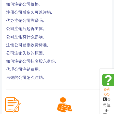
如何注销公司价格,
注册公司后多久可以注销,
代办注销公司靠谱吗,
公司注销后起诉主体,
公司注销有什么影响,
注销公司登报收费标准,
公司注销失败的原因,
如何注销公司挂名股东身份,
代理公司注销费用,
吊销的公司怎么注销,
咨询
QQ
公
司注
册