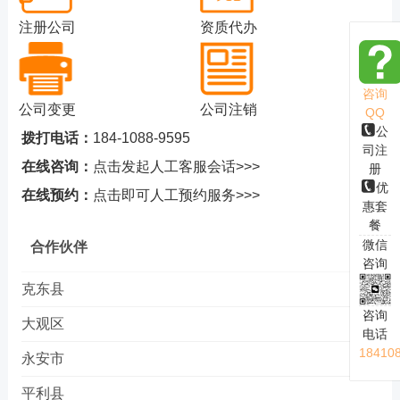
注册公司
资质代办
咨询
公司变更
公司注销
QQ
公
拨打电话：
184-1088-9595
司注
在线咨询：
点击发起人工客服会话>>>
册
优
在线预约：
点击即可人工预约服务>>>
惠套
餐
微信
合作伙伴
咨询
克东县
咨询
大观区
电话
18410
永安市
平利县