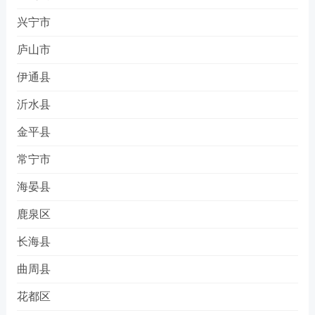
兴宁市
庐山市
伊通县
沂水县
金平县
常宁市
海晏县
鹿泉区
长海县
曲周县
花都区