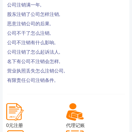
公司注销满一年,
股东注销了公司怎样注销,
恶意注销公司的后果,
公司不干了怎么注销,
公司不注销有什么影响,
公司注销了怎么起诉法人,
名下有公司不注销会怎样,
营业执照丢失怎么注销公司,
有限责任公司注销条件,
0元注册
代理记账