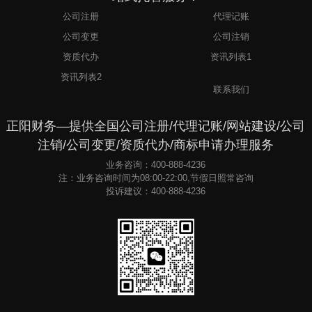
公司注册
代理记账
公司变更
公司注销
资质代办
资讯列表1
3
资讯列表2
联系我们
正阳财务—提供全国公司注册/代理记账/网站建设/公司
注销/公司变更/资质代办/商标申请办理服务
业务咨询：400-888-4236
注：业务咨询时间为08:00-22:00,节假日照常咨询
投诉建议：400-888-4236