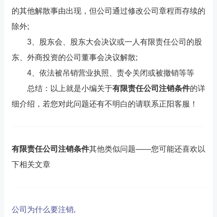
的其他解散事由出现，但公司通过修改公司章程而存续的
除外;
3、股东会、股东大会决议或一人有限责任公司的股
东、外商投资的公司董事会决议解散;
4、依法被吊销营业执照、责令关闭或被撤销等等
总结：以上就是小编关于
有限责任公司注销条件
的详
细介绍，若您对此问题还有不明白的请联系正阳客服！
有限责任公司注销条件
其他类似问题——您可能还喜欢以
下相关文章
公司为什么要注销,