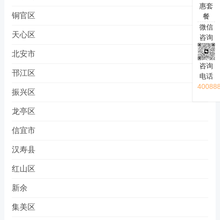
惠套
铜官区
餐
微信
天心区
咨询
北安市
咨询
邗江区
电话
40088
振兴区
龙亭区
信宜市
汉寿县
红山区
新余
集美区