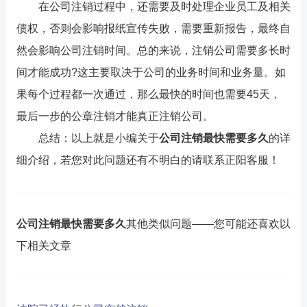
在公司注销过程中，还需要及时处理企业员工及相关
债权，否则会影响报纸宣传失败，需要重新报告，最终自
然会影响公司注销时间。总的来说，注销公司需要多长时
间才能成功?这主要取决于公司的业务时间和业务量。如
果每个过程都一次通过，那么最快的时间也需要45天，
最后一步的公章注销才能真正注销公司。
总结：以上就是小编关于
公司注销最快需要多久
的详
细介绍，若您对此问题还有不明白的请联系正阳客服！
公司注销最快需要多久
其他类似问题——您可能还喜欢以
下相关文章