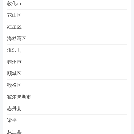
敦化市
花山区
红星区
海勃湾区
淮滨县
嵊州市
顺城区
赣榆区
霍尔果斯市
志丹县
梁平
从江县