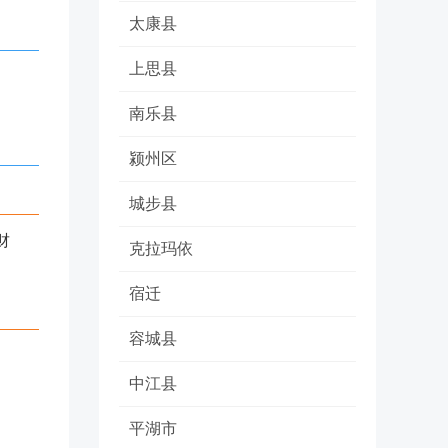
太康县
上思县
南乐县
颍州区
城步县
财
克拉玛依
宿迁
容城县
中江县
平湖市