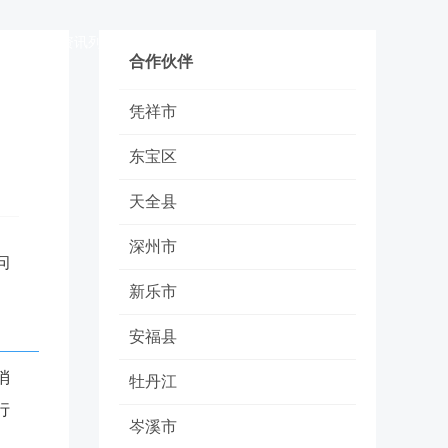
讯列表1
资讯列表2
资讯列表3
联系我们
合作伙伴
凭祥市
东宝区
天全县
深州市
问
新乐市
安福县
消
牡丹江
行
岑溪市