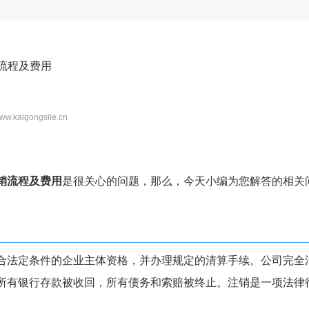
首页
公司注册
代理记账
公司变更
公司注销
资质代办
资
销流程及费用
w.kaigongsile.cn
销流程及费用
是很关心的问题，那么，今天小编为您解答的相关
合法定条件的企业主体资格，并办理规定的清算手续。公司完全
所有银行存款被收回，所有债务和索赔被终止。注销是一项法律