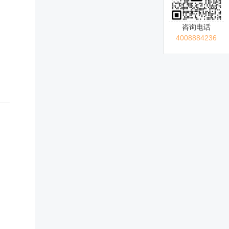
咨询电话
4008884236