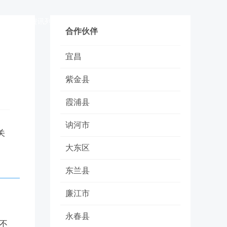
讯列表1
资讯列表2
资讯列表3
联系我们
合作伙伴
宜昌
紫金县
霞浦县
讷河市
关
大东区
东兰县
廉江市
永春县
不