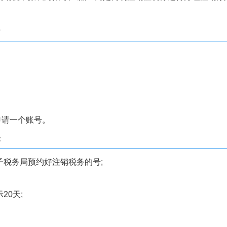
?
申请一个账号。
：
子税务局预约好注销税务的号;
20天;