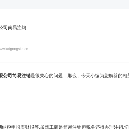
首页
公司注册
代理记账
公司变更
公司注销
资质代办
资
报公司简易注销
w.kaigongsile.cn
报公司简易注销
是很关心的问题，那么，今天小编为您解答的相
?
期纳税申报表财报等,虽然工商是简易注销但税务还得办理注销,切