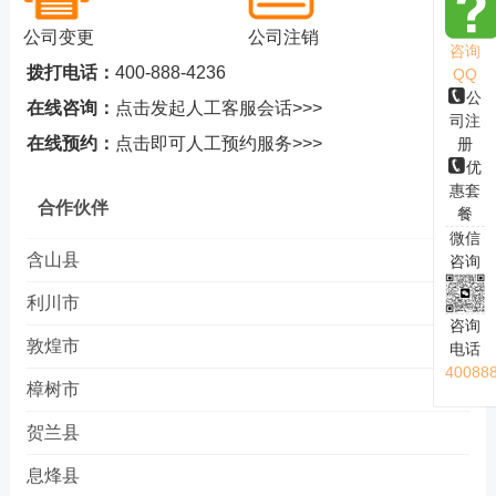
公司变更
公司注销
咨询
拨打电话：
400-888-4236
QQ
公
在线咨询：
点击发起人工客服会话>>>
司注
在线预约：
点击即可人工预约服务>>>
册
优
惠套
合作伙伴
餐
微信
含山县
咨询
利川市
咨询
敦煌市
电话
40088
樟树市
贺兰县
息烽县