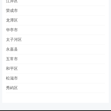
江岸区
荣成市
龙潭区
华亭市
太子河区
永嘉县
五常市
和平区
松滋市
秀屿区