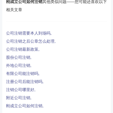
刚成立公司如何注销
其他类似问题——您可能还喜欢以下
相关文章
公司注销需要本人到场吗,
公司注销之后公章怎么处理,
公司注销最新政策,
股份公司注销,
外地公司注销,
有限公司能注销吗,
注册公司后能注销吗,
注销公司哪里好,
附近公司注销,
刚成立公司如何注销,