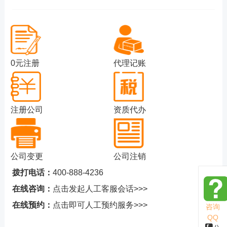
0元注册
代理记账
注册公司
资质代办
公司变更
公司注销
拨打电话：
400-888-4236
在线咨询：
点击发起人工客服会话>>>
在线预约：
点击即可人工预约服务>>>
咨询
QQ