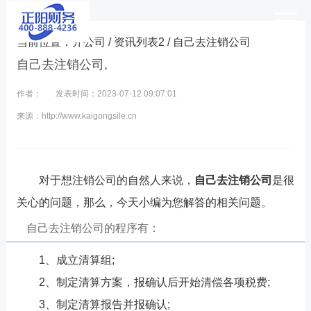
当前位置：
开公司
/
资讯列表2
/ 自己去注销公司
自己去注销公司,
作者：
发表时间：2023-07-12 09:07:01
来源：http://www.kaigongsile.cn
对于想注销公司的自然人来说，
自己去注销公司
是很
关心的问题，那么，今天小编为您解答的相关问题。
自己去注销公司的程序有：
1、成立清算组;
2、制定清算方案，报确认后开始清偿各项税费;
3、制定清算报告并报确认;