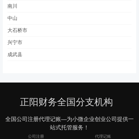
南川
中山
大石桥市
兴宁市
成武县
正阳财务全国分支机构
全国公司注册代理记账—为小微企业创业公司提供一
站式托管服务！
公司注册
代理记账