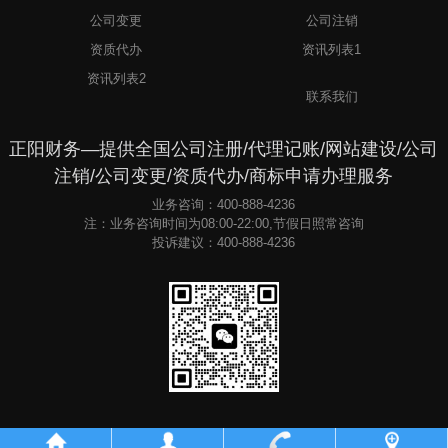
公司变更
公司注销
资质代办
资讯列表1
3
资讯列表2
联系我们
正阳财务—提供全国公司注册/代理记账/网站建设/公司
注销/公司变更/资质代办/商标申请办理服务
业务咨询：400-888-4236
注：业务咨询时间为08:00-22:00,节假日照常咨询
投诉建议：400-888-4236