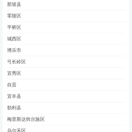
那坡县
零陵区
平桥区
城西区
博乐市
弓长岭区
宜秀区
自贡
宜丰县
勃利县
梅里斯达斡尔族区
乌尔禾区