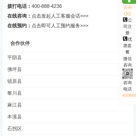
拨打电话：
400-888-4236
咨询
QQ
在线咨询：
点击发起人工客服会话>>>
公
在线预约：
点击即可人工预约服务>>>
司注
册
优
合作伙伴
惠套
餐
平阴县
微信
咨询
佛坪县
镇原县
咨询
电话
黎川县
40088
麻江县
本溪县
石拐区