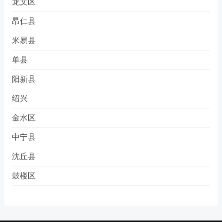
龙文区
昂仁县
米易县
单县
阳新县
绍兴
金水区
中宁县
沈丘县
鼓楼区