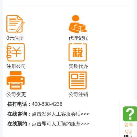
0元注册
代理记账
注册公司
资质代办
公司变更
公司注销
拨打电话：
400-888-4236
在线咨询：
点击发起人工客服会话>>>
在线预约：
点击即可人工预约服务>>>
咨询
QQ