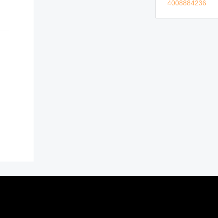
4008884236