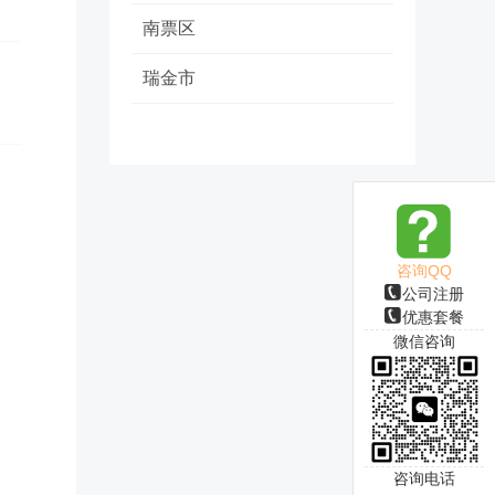
南票区
瑞金市
咨询QQ
公司注册
优惠套餐
微信咨询
咨询电话