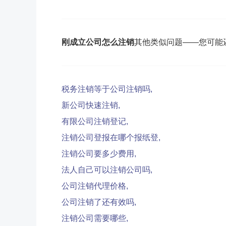
刚成立公司怎么注销
其他类似问题——您可能
税务注销等于公司注销吗,
新公司快速注销,
有限公司注销登记,
注销公司登报在哪个报纸登,
注销公司要多少费用,
法人自己可以注销公司吗,
公司注销代理价格,
公司注销了还有效吗,
注销公司需要哪些,