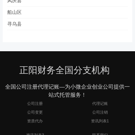
凤庆县
船山区
寻乌县
正阳财务全国分支机构
全国公司注册代理记账—为小微企业创业公司提供一
站式托管服务！
公司注册
代理记账
公司变更
公司注销
资质代办
资讯列表1
2