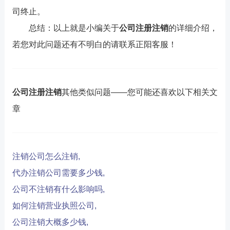
司终止。
总结：以上就是小编关于
公司注册注销
的详细介绍，
若您对此问题还有不明白的请联系正阳客服！
公司注册注销
其他类似问题——您可能还喜欢以下相关文
章
注销公司怎么注销,
代办注销公司需要多少钱,
公司不注销有什么影响吗,
如何注销营业执照公司,
公司注销大概多少钱,