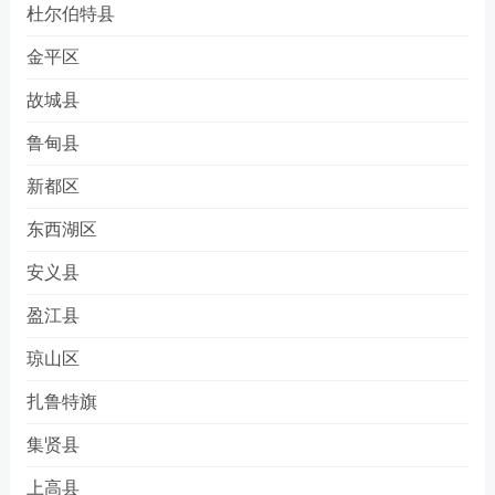
杜尔伯特县
金平区
故城县
鲁甸县
新都区
东西湖区
安义县
盈江县
琼山区
扎鲁特旗
集贤县
上高县