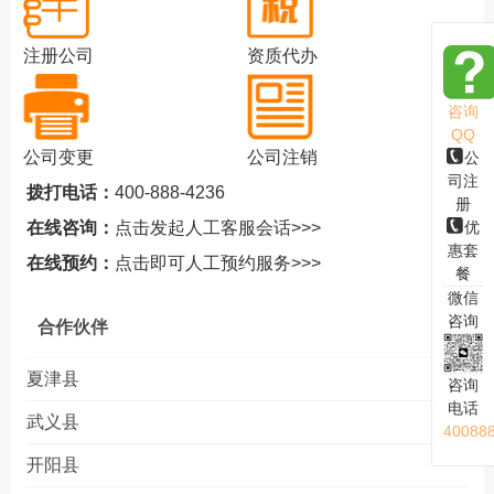
注册公司
资质代办
咨询
QQ
公司变更
公司注销
公
司注
拨打电话：
400-888-4236
册
优
在线咨询：
点击发起人工客服会话>>>
惠套
在线预约：
点击即可人工预约服务>>>
餐
微信
咨询
合作伙伴
夏津县
咨询
电话
武义县
40088
开阳县