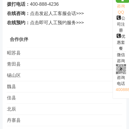
拨打电话：
400-888-4236
咨询
QQ
在线咨询：
点击发起人工客服会话>>>
公
在线预约：
点击即可人工预约服务>>>
司注
册
优
合作伙伴
惠套
餐
昭苏县
微信
咨询
青田县
锡山区
咨询
电话
魏县
40088
佳县
北辰
丹寨县