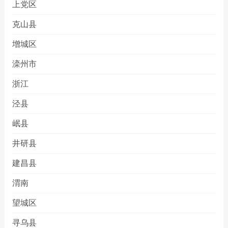
上党区
克山县
增城区
滦州市
浙江
泾县
岷县
井研县
建昌县
渭南
望城区
寻乌县