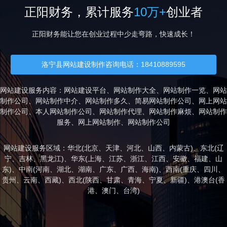
正阳财务，累计服务
10万+
创业者
正阳财务能让您在创业过程中少走弯路，快速成长！
洛宁县网站建设制作咨询电话：18410889595
网站建设服务内容：网站建设平台、网站制作大全、网站制作一览、网站
制作公司、网站制作中介、网站制作多久、简易网站制作公司、网上网站
制作公司、本人网站制作公司、网站制作代理、网站制作麻烦、网站制作
服务、网上网站制作、网站制作公司
网站建设服务区域：华北(
北京
、
天津
、
河北
、
山西
、
内蒙古
)、东北(
辽
宁
、
吉林
、
黑龙江
)、华东(
上海
、
江苏
、
浙江
、
江西
、
安徽
、
福建
、
山
东
)、中南(
河南
、
湖北
、
湖南
、
广东
、
广西
、
海南
)、西南(
重庆
、
四川
、
贵州
、
云南
、
西藏
)、西北(
陕西
、
甘肃
、
青海
、
宁夏
、
新疆
)、港澳台(
香
港
、
澳门
、
台湾
)